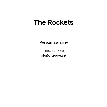
The Rockets
Porozmawiajmy
+48 608 205 500
info@therockets.pl
Polityka prywatności
Polityka cookies
Znajdziesz nas
Cegłowska 54,
01-809 Warszawa
Poniedziałek – Piątek 9:00 – 17:00