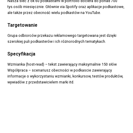
Nasza sieć z ok 60 podkastami w portfolio dociera do ponad 700
tys.osób miesięcznie. Głównie via Spotify oraz aplikacje podkastowe,
ale także przez obecność wielu podkastów na YouTube.
Targetowanie
Grupa odbiorców przekazu reklamowego targetowana jest dzięki
szerokiej puli podkasterów i ich różnorodnych tematykach.
Specyfikacja
Wzmianka (host-read) – tekst zawierający maksymalnie 150 słów
Współpraca – scenariusz obecności w podkascie zawierający
informacje o wykorzystaniu wzmianki, konkursow, testów produktów,
wywiadów z przedstawicielem marki itd.