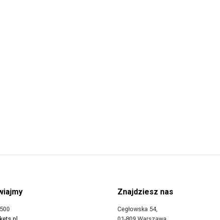
Usługi
iajmy
Znajdziesz nas
 500
Cegłowska 54,
ets.pl
01-809 Warszawa