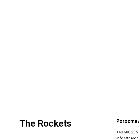
Usługi
The Rockets
Porozmaw
+48 608 205
info@therock