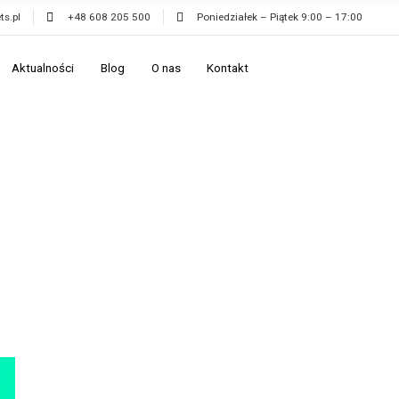
ts.pl
+48 608 205 500
Poniedziałek – Piątek 9:00 – 17:00
Aktualności
Blog
O nas
Kontakt